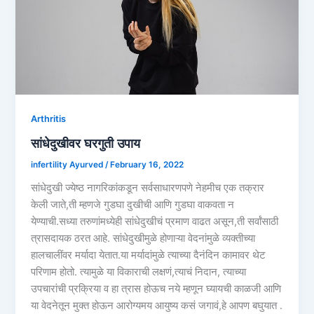
Arthritis
सांधेदुखीवर घरगुती उपाय
infertility Ayurved
/
February 16, 2022
सांधेदुखी ज्येष्ठ नागरिकांकडून सर्वसाधारणपणे नेहमीच एक तक्रार
केली जाते,ती म्हणजे गुडघा दुखीची आणि गुडघा वाकवता न
येण्याची.सध्या तरुणांमध्येही सांधेदुखीचं प्रमाण वाढत असून,ती सर्वांसाठी
त्रासदायक ठरत आहे. सांधेदुखीमुळे होणाऱ्या वेदनांमुळे व्यक्तीच्या
हालचालींवर मर्यादा येतात.या मर्यादांमुळे त्याच्या दैनंदिन कामावर थेट
परिणाम होतो. त्यामुळे या विकाराची लक्षणं,त्याचं निदान, त्याच्या
उपचारांची प्रक्रिया व हा त्रास होऊच नये म्हणून घ्यायची काळजी आणि
या वेदनेतून मुक्त होऊन आरोग्यमय आयुष्य कसं जगावं,हे आपण बघुयात .