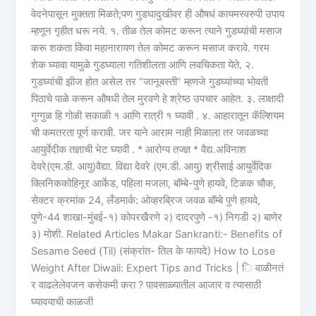
वेदनेपासून मुक्तता मिळते;पण गुडघादुखीवर ही औषधं कायमस्वरुपी उपाय
म्हणून गृहीत धरू नये. १. तीळ तेल कोमट करून त्याने गुडघ्यांची मसाज
करू शकता किंवा महानारायण तेल कोमट करून मसाज करावे. गरम
शेक घ्यावा यामुळे गुडघ्याला गतिशीलता आणि लवचिकता येते. २.
गुडघ्यांची झीज होत असेल तर “जानूबस्ती” म्हणजे गुडघ्यांच्या भोवती
पिठाचे पाळे करून औषधी तेल मुरवणे हे श्रेष्ठ उपचार आहेत. ३. लाक्षादी
गुग्गुळ हि गोळी सकाळी १ आणि रात्री १ घ्यावी . ४. आहारातून कॅल्शियम
ची कमतरता पूर्ण करावी. जर याने आराम नाही मिळाला तर जवळच्या
आयुर्वेदीक तज्ञाची भेट घ्यावी . * आरोग्य तज्ज्ञ * वैद्य.अविनाश
देवरे(एम.डी. आयु)वैद्या. विद्या देवरे (एम.डी. आयु) श्रीसाई आयुर्वेदिक
क्लिनिककोहिनूर आर्केड, पहिला मजला, बॉम्बे-पुणे हायवे, टिळक चौक,
सेक्टर क्रमांक 24, लँडमार्क: ओव्हरब्रिज जवळ बॉम्बे पुणे हायवे,
पुणे-44 शाखा-मुंबई-१) कोपरखैरणे २) दादरपुणे -१) निगडी २) बाणेर
३) मोशी. Related Articles Makar Sankranti:- Benefits of
Sesame Seed (Til) (संक्रांत- तिल के फायदे) How to Lose
Weight After Diwali: Expert Tips and Tricks | ि वाळीनतं
र वाढलेलेवजन कसेकमी करा ? पावसाळ्यातील आजार व त्यासाठी
घ्यावयाची काळजी