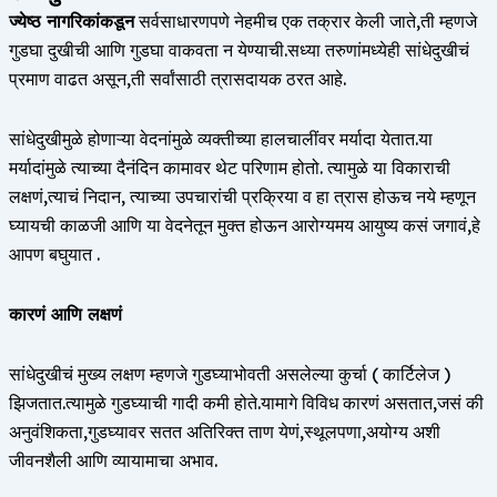
ज्येष्ठ नागरिकांकडून
सर्वसाधारणपणे नेहमीच एक तक्रार केली जाते,ती म्हणजे
गुडघा दुखीची आणि गुडघा वाकवता न येण्याची.सध्या तरुणांमध्येही सांधेदुखीचं
प्रमाण वाढत असून,ती सर्वांसाठी त्रासदायक ठरत आहे.
सांधेदुखीमुळे होणाऱ्या वेदनांमुळे व्यक्तीच्या हालचालींवर मर्यादा येतात.या
मर्यादांमुळे त्याच्या दैनंदिन कामावर थेट परिणाम होतो. त्यामुळे या विकाराची
लक्षणं,त्याचं निदान, त्याच्या उपचारांची प्रक्रिया व हा त्रास होऊच नये म्हणून
घ्यायची काळजी आणि या वेदनेतून मुक्त होऊन आरोग्यमय आयुष्य कसं जगावं,हे
आपण बघुयात .
कारणं आणि लक्षणं
सांधेदुखीचं मुख्य लक्षण म्हणजे गुडघ्याभोवती असलेल्या कुर्चा ( कार्टिलेज )
झिजतात.त्यामुळे गुडघ्याची गादी कमी होते.यामागे विविध कारणं असतात,जसं की
अनुवंशिकता,गुडघ्यावर सतत अतिरिक्त ताण येणं,स्थूलपणा,अयोग्य अशी
जीवनशैली आणि व्यायामाचा अभाव.