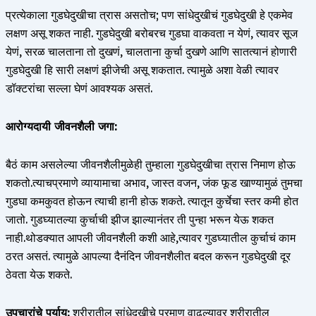
प्रत्येकाला गुडघेदुखीचा त्रास असतोच; पण सांधेदुखीचं गुडघेदुखी हे एकमेव
लक्षण असू शकत नाही. गुडघेदुखी बरोबरच गुडघा वाकवता न येणं, त्यावर सूज
येणं, सरळ चालताना तो दुखणं, चालताना कुर्चा दुखणे आणि सातत्यानं होणारी
गुडघेदुखी हि सारी लक्षणं झीजेची असू शकतात. त्यामुळे अशा वेळी त्यावर
डॉक्टरांचा सल्ला घेणं आवश्यक असतं.
आरोग्यदायी जीवनशैली जगा:
बैठं काम असलेल्या जीवनशैलीमुळेही तुम्हाला गुडघेदुखीचा त्रास निमाण होऊ
शकतो.त्याचप्रमाणे व्यायामाचा अभाव, जास्त वजन, जंक फूड खाण्यामुळं तुमचा
गुडघा कमकुवत होऊन त्याची हानी होऊ शकते. त्यातून कुर्चेचा स्तर कमी होत
जातो. गुडघ्यातल्या कुर्चाची झीज झाल्यानंतर ती पुन्हा भरून येऊ शकत
नाही.थोडक्यात आपली जीवनशैली कशी आहे,त्यावर गुडघ्यातील कुर्चाचं काम
ठरत असतं. त्यामुळे आपल्या दैनंदिन जीवनशैलीत बदल करून गुडघेदुखी दूर
ठेवता येऊ शकते.
उपचारांचे पर्याय:
शरीरातील सांधेदुखीचे प्रमाण वाढल्यावर शरीरातील