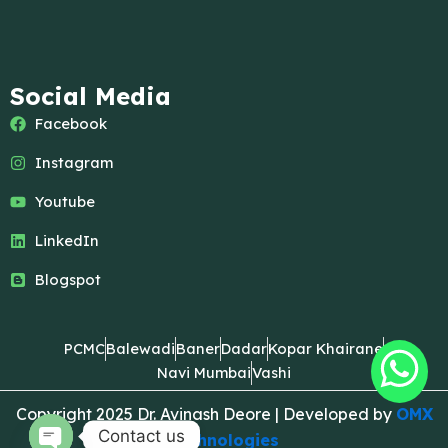
Social Media
Facebook
Instagram
Youtube
LinkedIn
Blogspot
PCMC
Balewadi
Baner
Dadar
Kopar Khairane
Navi Mumbai
Vashi
Copyright 2025 Dr. Avinash Deore | Developed by
OMX
Contact us
Technologies