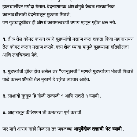
हालचालींवर मर्यादा येतात. वेदनाशामक औषधांमुळे केवळ तात्कालिक
कालावधीसाठी वेदनेपासून मुक्तता मिळते;
पण गुडघादुखीवर ही औषधं कायमस्वरुपी उपाय म्हणून गृहीत धरू नये.
१.
तीळ तेल कोमट करून त्याने गुडघ्यांची मसाज करू शकता किंवा महानारायण
तेल कोमट करून मसाज करावे. गरम शेक घ्यावा यामुळे गुडघ्याला गतिशीलता
आणि लवचिकता येते.
२.
गुडघ्यांची झीज होत असेल तर “जानूबस्ती” म्हणजे गुडघ्यांच्या भोवती पिठाचे
पाळे करून औषधी तेल मुरवणे हे श्रेष्ठ उपचार आहेत.
३.
लाक्षादी गुग्गुळ हि गोळी सकाळी १ आणि रात्री १ घ्यावी .
४.
आहारातून कॅल्शियम ची कमतरता पूर्ण करावी.
जर याने आराम नाही मिळाला तर जवळच्या
आयुर्वेदीक तज्ञाची भेट घ्यावी
.