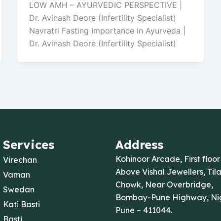
LOW AMH – AYURVEDIC PERSPECTIVE |
Dr. Avinash Deore (Infertility Specialist)
Navratri Fasting Importance in Ayurveda |
Dr. Avinash Deore (Infertility Specialist)
Services
Address
Kohinoor Arcade, First floor
Virechan
Above Vishal Jewellers, Til
Vaman
Chowk, Near Overbridge,
Swedan
Bombay-Pune Highway, Nig
Kati Basti
Pune – 411044.
Basti