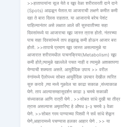
>>हातापायांना सूज येते व खूप वेळा शरीरावरती दाने दाने
(Spots) आढळून येतात.या आजाराची लक्षणे कमीत कमी
दहा ते बारा दिवस राहतात. या आजाराचे बरेच पेशंट
पाहिल्यानंतर असे लक्षात आले की सुरुवातीच्या सहा
दिवसांमध्ये या आजाराचा खूप जास्त त्रास होतो. नंतरच्या
पाच सहा दिवसांमध्ये ताप हळूहळू कमी होऊन आजार बरा
होतो. >>तापाचे प्रमाण खूप जास्त असल्यामुळे या
आजारात शरीरामधील पाचनक्रिया(Metabolism) खूप
कमी होते,त्यामुळे खाल्लेले पचत नाही व त्यामुळे अशक्तपणा
येण्याची शक्यता असते. आयुर्वेदिक उपाय >> वरील
रुंगांमध्ये ऍलोपथ्य सोबत आयुर्वेदिक उपचार देखील त्वरित
सुरु करावे ,त्या मध्ये गुळवेल चा काढा सकाळ ,संध्याकाळ
घेणे. ताप आल्यासमहासुदर्शन काढा ३ चमचे सकाळी
संध्याकाळ आणि रात्री घेणे . >>सोबत सांधे दुखी चा तीव्र
त्रास असल्यास अमृतारिष्ट हे औषध ३-३ चमचे ३ वेळा
घेणे. >>सोबत गरम पाण्याच्या पिशवी ने सर्व सांधे शेकून
घेणे,आहारामध्ये पचण्यास हलका आहार घेणे . >> या