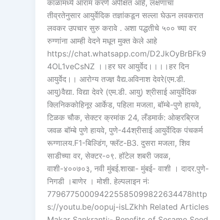
काळामध्ये आराम करणे अपेक्षित आहे, लक्षणांचा
तीव्रतेनुसार आयुर्वेदिक तज्ञांकडून सल्ला घेऊन लवकरात
लवकर उपचार सुरु करावे . अशा पद्धतीचे ५०० च्या वर
रुग्णांना आम्ही वेदने मधून मुक्त केले आहे
https://chat.whatsapp.com/D2JkOyBrBFk9
4OL1veCsNZ ।।हर घर आयुर्वेद।।।।हर दिन
आयुर्वेद।। आरोग्य तज्ज्ञ वैद्य.अविनाश देवरे(एम.डी.
आयु)वैद्या. विद्या देवरे (एम.डी. आयु) श्रीसाई आयुर्वेदिक
क्लिनिककोहिनूर आर्केड, पहिला मजला, बॉम्बे-पुणे हायवे,
टिळक चौक, सेक्टर क्रमांक 24, लँडमार्क: ओव्हरब्रिज
जवळ बॉम्बे पुणे हायवे, पुणे-44श्रीसाई आयुर्वेदिक पंचकर्म
रूग्णालय.F1-बिल्डिंग, फ्लॅट-B3. दुसरा मजला, शिव
साडीच्या वर, सेक्टर-०९. हॉटेल शबरी जवळ,
वाशी-४००७०३, नवी मुंबई.शाखा- मुंबई- वाशी । दादर.पुणे-
निगडी ।बाणेर । मोशी. हेल्पलाइन नं:
779677500094225585099822634478http
s://youtu.be/oopuj-isLZkhh Related Articles
Makar Sankranti:- Benefits of Sesame Seed