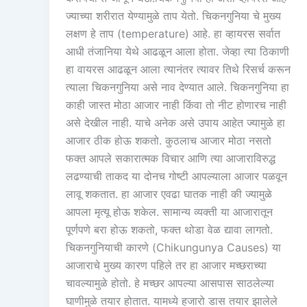
ज्याच्या शरीरात येण्यामुळे ताप येतो. चिकनगुनिया चे मुख्य
लक्षण हे ताप (temperature) आहे. हा व्हायरस सर्वात
आधी तंजानिया येथे आढळून आला होता. जेव्हा त्या ठिकाणी
हा वायरस आढळून आला त्यानंतर त्यावर तिथे रिसर्च करून
त्याला चिकनगुनिया असे नाव देण्यात आले. चिकनगुनिया हा
काही जास्त मोठा आजार नाही किंवा तो नीट होणारच नाही
असे देखील नाही. याचे अनेक असे उपाय आहेत ज्यामुळे हा
आजार ठीक होऊ शकतो. कुठलाच आजार मोठा नसतो
फक्त आपले सकारात्मक विचार आणि त्या आजाराविरुद्ध
लढण्याची ताकद या दोनच गोष्टी आपल्याला आजार पळवून
लावू शकतात. हा आजार एवढा घातक नाही की ज्यामुळे
आपला मृत्यू होऊ शकेल. सामान्य व्यक्ती या आजारातून
पूर्णपणे बरा होऊ शकतो, फक्त थोडा वेळ द्यावा लागतो.
चिकनगुनियाची कारणे (Chikungunya Causes) या
आजाराचे मुख्य कारण पहिले तर हा आजार मच्छराच्या
चावल्यामुळे होतो. हे मच्छर आपल्या आसपास साठलेल्या
घाणीमुळे तयार होतात. यामध्ये हजारो डास तयार झालेले