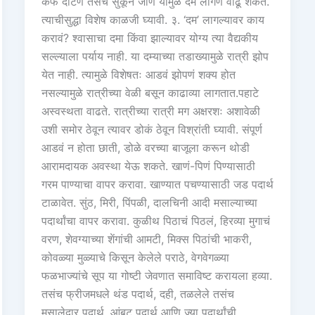
कफ दाटणं तसंच सुकून जाणं यामुळे दम लागणं वाढू शकतं.
त्याचीसुद्धा विशेष काळजी घ्यावी. ३. ‘दम’ लागल्यावर काय
करावं? श्वासाचा दमा किंवा झाल्यावर योग्य त्या वैद्यकीय
सल्ल्याला पर्याय नाही. या दम्याच्या तडाख्यामुळे रात्री झोप
येत नाही. त्यामुळे विशेषतः आडवं झोपणं शक्य होत
नसल्यामुळे रात्रीच्या वेळी बसून काढाव्या लागतात.पहाटे
अस्वस्थता वाढते. रात्रीच्या रात्री मग अक्षरशः अशावेळी
उशी समोर ठेवून त्यावर डोकं ठेवून विश्रांती घ्यावी. संपूर्ण
आडवं न होता छाती, डोळे वरच्या बाजूला करून थोडी
आरामदायक अवस्था येऊ शकते. खाणं-पिणं पिण्यासाठी
गरम पाण्याचा वापर करावा. खाण्यात पचण्यासाठी जड पदार्थ
टाळावेत. सुंठ, मिरी, पिंपळी, दालचिनी आदी मसाल्याच्या
पदार्थांचा वापर करावा. कुळीथ पिठाचं पिठलं, हिरव्या मुगाचं
वरण, शेवग्याच्या शेंगांची आमटी, मिक्स पिठांची भाकरी,
कोवळ्या मुळ्याचे किसून केलेले पराठे, वेगवेगळ्या
फळभाज्यांचे सूप या गोष्टी जेवणात समाविष्ट करायला हव्या.
तसंच फ्रीजमधले थंड पदार्थ, दही, तळलेले तसंच
मसालेदार पदार्थ, आंबट पदार्थ आणि ज्या पदार्थांची