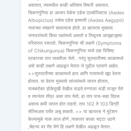
असतात, त्यामधील काही अतिशय विषारी असतात.
चिकनगुनिया हा आजार वेळेस एडेस एलबोपिक्टस (Aedes
Albopictus) तसेच एडेस इज्यप्ती (Aedes Aegypti)
नावाच्या मच्छरने चावल्यास होतो. हा व्हायरस मुख्यता
जनावरांमध्ये किंवा पक्षांमध्ये असतो व तिथूनच आजूबाजूच्या
परिसरात पसरतो. चिकनगुनिया ची लक्षणे (Symptoms
of Chikungunya) चिकनगुनिया मध्ये एक विशिष्ट
प्रकारचा ताप व्यक्तीला येतो . परंतु सुरुवातीच्या काळामध्ये
असे काही लक्षणे आढळून येतात जे पुढील प्रमाणे आहेत.
>>सुरुवातीच्या काळामध्ये हात आणि पायामध्ये खूप वेदना
होतात. या वेदना मुख्यत्वे सांध्यांमध्ये जास्त होतात,
याचबरोबर डोकेदुखी देखील वाढते.रुग्णाला थंडी वाजून येते
व त्यानंतर तीव्र असा ताप येतो. हा ताप पाच-सहा दिवस
असाच कमी जास्त होत राहतो. ताप 102 ते 103 डिग्री
सेल्सिअस पर्यंत असू शकतो. >> या व्हायरस ने मुटेशन
केल्यामुळे नाक लाल होणे ,नाकावर काळा चट्टा उठणे
,चेहऱ्या वर रॅश येणे हि लक्षणे देखील अढळून येतात .