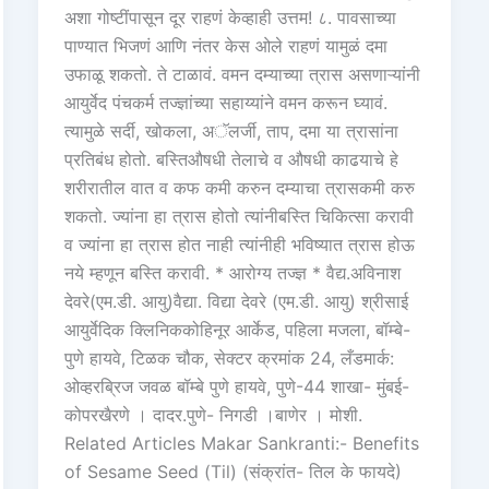
अशा गोष्टींपासून दूर राहणं केव्हाही उत्तम! ८. पावसाच्या
पाण्यात भिजणं आणि नंतर केस ओले राहणं यामुळं दमा
उफाळू शकतो. ते टाळावं. वमन दम्याच्या त्रास असणाऱ्यांनी
आयुर्वेद पंचकर्म तज्ज्ञांच्या सहाय्यांने वमन करून घ्यावं.
त्यामुळे सर्दी, खोकला, अॅलर्जी, ताप, दमा या त्रासांना
प्रतिबंध होतो. बस्तिऔषधी तेलाचे व औषधी काढयाचे हे
शरीरातील वात व कफ कमी करुन दम्याचा त्रासकमी करु
शकतो. ज्यांना हा त्रास होतो त्यांनीबस्ति चिकित्सा करावी
व ज्यांना हा त्रास होत नाही त्यांनीही भविष्यात त्रास होऊ
नये म्हणून बस्ति करावी. * आरोग्य तज्ज्ञ * वैद्य.अविनाश
देवरे(एम.डी. आयु)वैद्या. विद्या देवरे (एम.डी. आयु) श्रीसाई
आयुर्वेदिक क्लिनिककोहिनूर आर्केड, पहिला मजला, बॉम्बे-
पुणे हायवे, टिळक चौक, सेक्टर क्रमांक 24, लँडमार्क:
ओव्हरब्रिज जवळ बॉम्बे पुणे हायवे, पुणे-44 शाखा- मुंबई-
कोपरखैरणे । दादर.पुणे- निगडी ।बाणेर । मोशी.
Related Articles Makar Sankranti:- Benefits
of Sesame Seed (Til) (संक्रांत- तिल के फायदे)