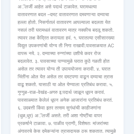
अॅलर्जी आहेत असे पदार्थ टाळावेत. घरामधल्या
वातावरणात बदल –दमट वातावरणात दमवणाऱ्या दम्याचा
हल्ला होतो. निसर्गातलं वातावरण आपल्याला बदलता येत
नसलं तरी घरामधलं वातावरण मात्र नक्कीच बदलू शकतो.
त्यावर लक्ष केंद्रित करायला हवं. १. घरातल्या एसीसारख्या
विद्युत उपकरणांची योग्य ती निगा राखावी.पावसाळयात AC
वापरू नये. २. दम्याच्या रुग्णांच्या उशीचे कवर रोज
बदलावेत. ३. पावसाच्या पाण्यामुळे घरात कुठे गळती होत
असेल तर त्यावर योग्य ती उपाययोजना करावी. ४. घरात
भिंतींना ओल येत असेल तर दमटपणा वाढून दम्याचा त्रास
वाढू शकतो. यासाठी या ओल येण्याला प्रतिबंध करावा. ५.
गुग्गुळ-राळ-वेखंड-अगरु इ.पदार्थ जाळून धूपन करावं.
पावसाळ्यात केलेलं धूपन अनेक आजारांना प्रतिबंध करतं.
६. उदबत्ती किंवा इतर तत्सम सुगंधांची काहीजणांना
(धुळ,धुर) अॅलर्जी असते. तरी अशा गोष्टींचा वापर
प्रकर्षाने टाळावा. ७. पाळीव प्राणी, विशेषतः मांजरांच्या
अंगावरचे केस दमेकऱ्यांना त्रासदायक ठरू शकतात. त्यामुळे