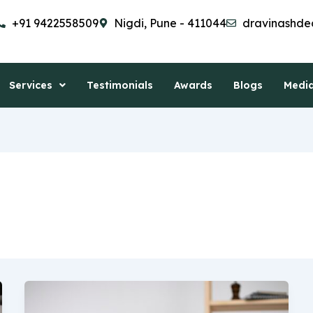
+91 9422558509
Nigdi, Pune - 411044
dravinashde
Services
Testimonials
Awards
Blogs
Medi