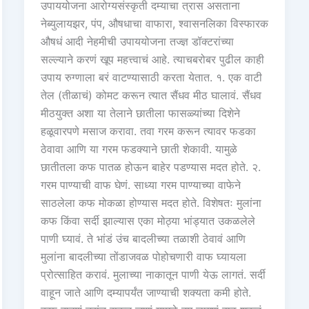
उपाययोजना आरोग्यसंस्कृती दम्याचा त्रास असताना
नेब्युलायझर, पंप, औषधाचा वाफारा, श्वासनलिका विस्फारक
औषधं आदी नेहमीची उपाययोजना तज्ज्ञ डॉक्टरांच्या
सल्ल्याने करणं खूप महत्त्वाचं आहे. त्याचबरोबर पुढील काही
उपाय रुग्णाला बरं वाटण्यासाठी करता येतात. १. एक वाटी
तेल (तीळाचं) कोमट करून त्यात सैंधव मीठ घालावं. सैंधव
मीठयुक्त अशा या तेलाने छातीला फासळ्यांच्या दिशेने
हळूवारपणे मसाज करावा. तवा गरम करून त्यावर फडका
ठेवावा आणि या गरम फडक्याने छाती शेकावी. यामुळे
छातीतला कफ पातळ होऊन बाहेर पडण्यास मदत होते. २.
गरम पाण्याची वाफ घेणं. साध्या गरम पाण्याच्या वाफेने
साठलेला कफ मोकळा होण्यास मदत होते. विशेषतः मुलांना
कफ किंवा सर्दी झाल्यास एका मोठ्या भांड्यात उकळलेले
पाणी घ्यावं. ते भांडं उंच बादलीच्या तळाशी ठेवावं आणि
मुलांना बादलीच्या तोंडाजवळ पोहोचणारी वाफ घ्यायला
प्रोत्साहित करावं. मुलाच्या नाकातून पाणी येऊ लागतं. सर्दी
वाहून जाते आणि दम्यापर्यंत जाण्याची शक्यता कमी होते.